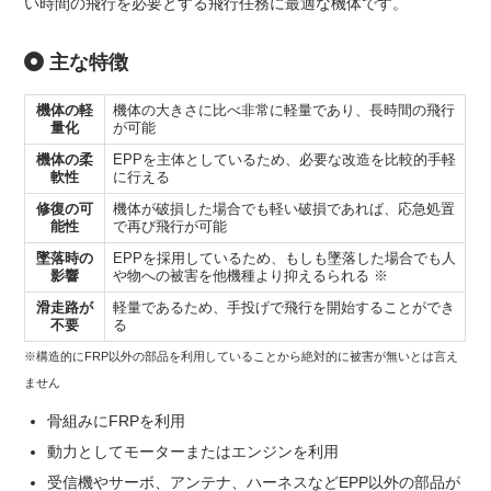
い時間の飛行を必要とする飛行任務に最適な機体です。
主な特徴
機体の軽
機体の大きさに比べ非常に軽量であり、長時間の飛行
量化
が可能
機体の柔
EPPを主体としているため、必要な改造を比較的手軽
軟性
に行える
修復の可
機体が破損した場合でも軽い破損であれば、応急処置
能性
で再び飛行が可能
墜落時の
EPPを採用しているため、もしも墜落した場合でも人
影響
や物への被害を他機種より抑えるられる ※
滑走路が
軽量であるため、手投げで飛行を開始することができ
不要
る
※構造的にFRP以外の部品を利用していることから絶対的に被害が無いとは言え
ません
骨組みにFRPを利用
動力としてモーターまたはエンジンを利用
受信機やサーボ、アンテナ、ハーネスなどEPP以外の部品が